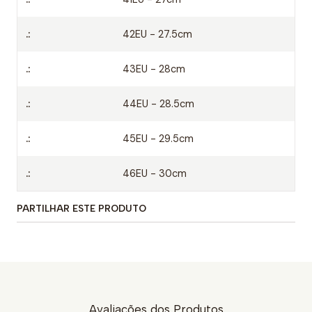
.:
42EU - 27.5cm
Detalhes:
Biqueira larga para um conforto natural
.:
43EU - 28cm
Pele Natural com certificação LWG (Chestnut)
.:
44EU - 28.5cm
Sola em crepe natural
Construção Stichdown
.:
45EU - 29.5cm
Atacadores em couro
Palmilha em couro de curtimenta vegetal
.:
46EU - 30cm
Produzido com mais de 50% menos adesivos e
materiais desnecessários em comparação com
PARTILHAR ESTE PRODUTO
calçado convencional
Enraizado numa tradição familiar de fabrico de
calçado desde 1919
Avaliações dos Produtos